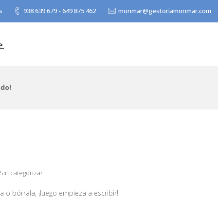
s
938 639 679 - 649 875 462
monmar@gestoriamonmar.com
ndo!
Sin categorizar
 o bórrala, ¡luego empieza a escribir!