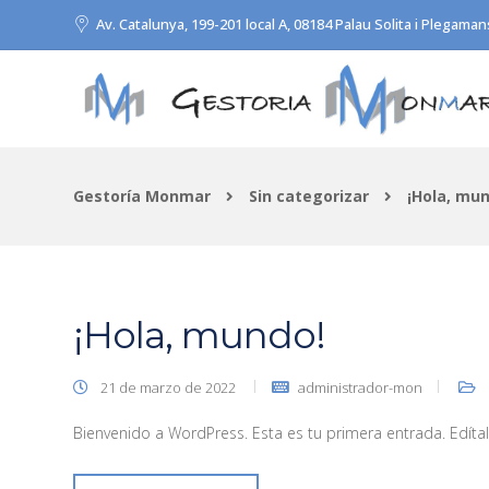
Av. Catalunya, 199-201 local A, 08184 Palau Solita i Plegaman
Gestoría Monmar
Sin categorizar
¡Hola, mu
¡Hola, mundo!
21 de marzo de 2022
administrador-mon
Bienvenido a WordPress. Esta es tu primera entrada. Edítala