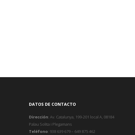
DATOS DE CONTACTO
Dirección
: Av. Catalunya, 199-201 local A, 08184
Palau Solita i Plegamans
Teléfono
: 938 639 679 – 649 875 462