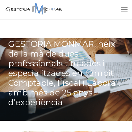
GESTORIA MONMAR, neix
de la mà de dues
professionals titulades i
especialitzades en l'àmbit
Comptable, Fiscal i Laboral,
amb més de 25 anys
d'experiència